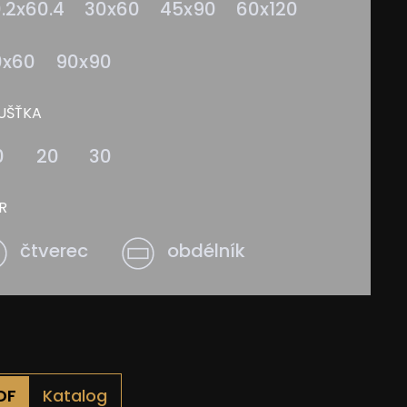
.2x60.4
30x60
45x90
60x120
0x60
90x90
UŠŤKA
0
20
30
R
čtverec
obdélník
Katalog