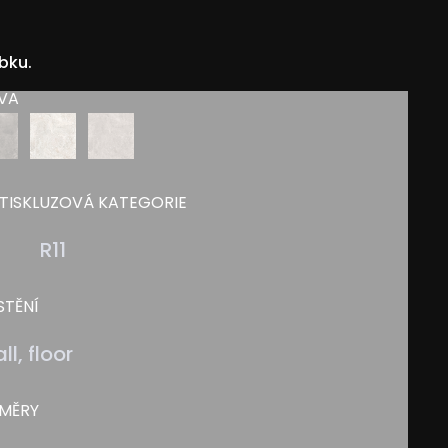
bku.
VA
TISKLUZOVÁ KATEGORIE
-
R11
STĚNÍ
ll, floor
MĚRY