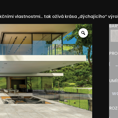
kčními vlastnostmi… tak ožívá krása „dýchajícího“ výro
BAR
Zoom
PRO
UMÍ
wa
ROZ