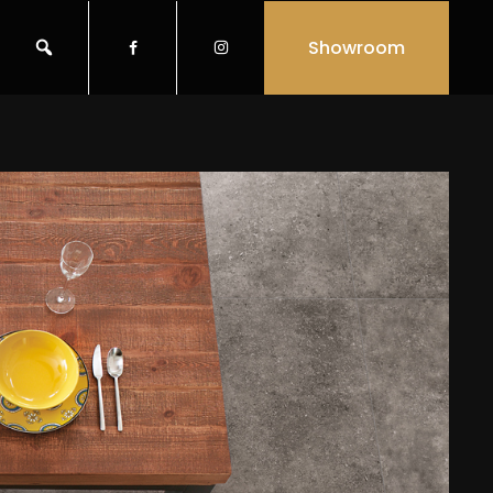
Showroom

