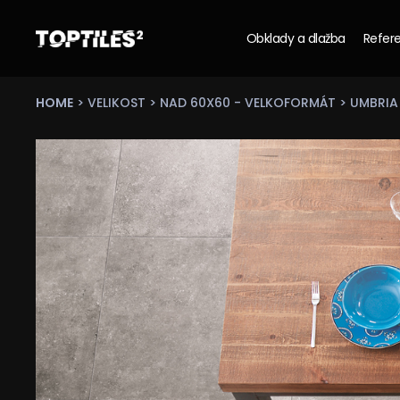
Obklady a dlažba
Refere
Tiles
studio
s.r.o.
HOME
>
VELIKOST
>
NAD 60X60 - VELKOFORMÁT
> UMBRIA