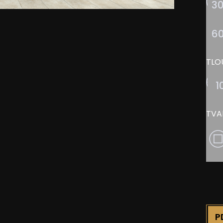
30
6
TLO
1
TVA