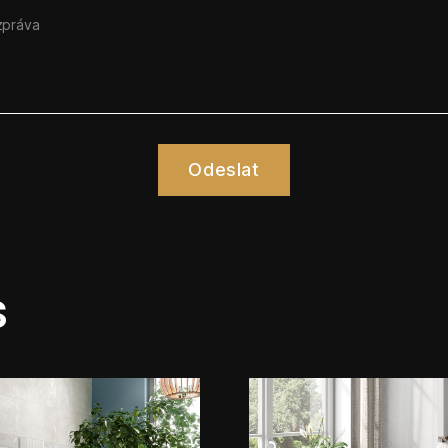
Odeslat
s