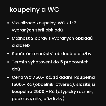
koupelny a WC
Vizualizace koupelny, WC z 1-2
vybraných sérií obkladů
Možnost 2 oprav z vybraných obkladů
a dlažeb
Spočítání množství obkladů a dlažby
Termín vyhotovení do 5 pracovních
dnů
Cena
WC 750,- Kč
,
základní koupelna
1500,- Kč
(obdélník, čtverec),
složitější
koupelna 2500,- Kč
(atypický rozměr,
podkroví, niky, přizdívky)