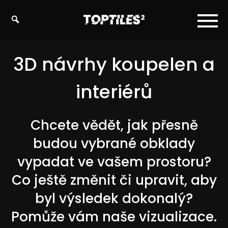
Tiles
studio
s.r.o.
3D návrhy koupelen a
interiérů
Chcete vědět, jak přesně
budou vybrané obklady
vypadat ve vašem prostoru?
Co ještě změnit či upravit, aby
byl výsledek dokonalý?
Pomůže vám naše vizualizace.