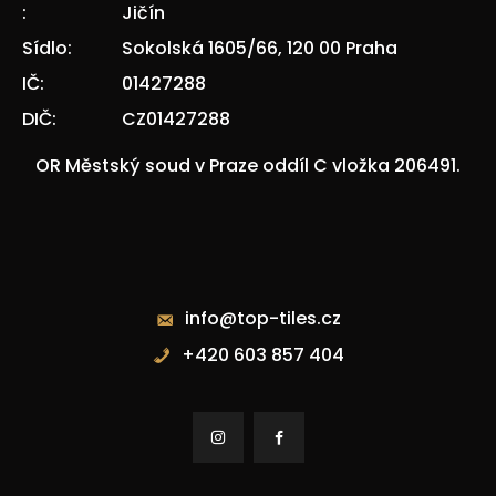
:
Jičín
Sídlo:
Sokolská 1605/66, 120 00 Praha
IČ:
01427288
DIČ:
CZ01427288
OR Městský soud v Praze oddíl C vložka 206491.
Kontakty
info@top-tiles.cz
+420 603 857 404

