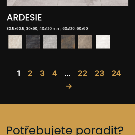
ARDESIE
30.5x60.5, 30x60, 40x120 mm, 60x120, 60x60
1
2
3
4
…
22
23
24
→
Potřebujete poradit?