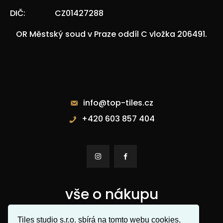
DIČ:
CZ01427288
OR Městský soud v Praze oddíl C vložka 206491.
Kontakty
info@top-tiles.cz
+420 603 857 404


vše o nákupu
Tiles studio s.r.o. sbírá na tomto webu cookies.