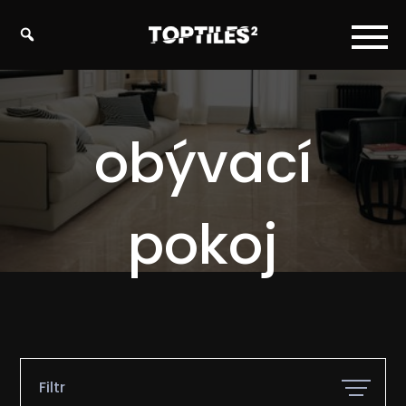
Tiles
studio
s.r.o.
obývací
pokoj
Filtr