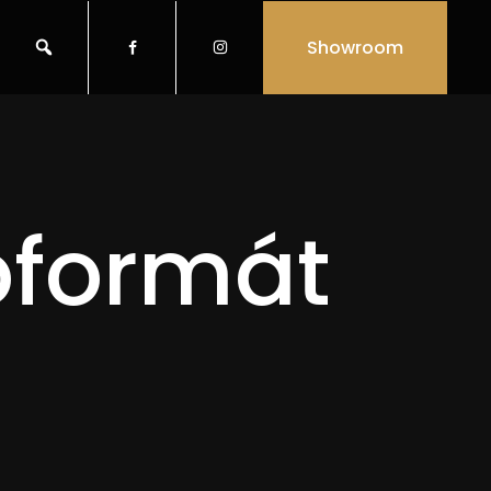
Showroom


oformát