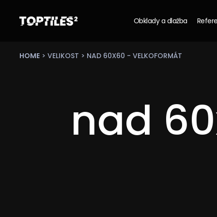
Obklady a dlažba
Refere
Tiles
studio
s.r.o.
HOME
>
VELIKOST
> NAD 60X60 - VELKOFORMÁT
nad 60