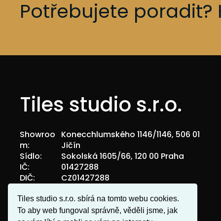
Potřebujete poradit? 
Tiles studio s.r.o.
Showroo
Konecchlumského 1146/1146, 506 01
m:
Jičín
Sídlo:
Sokolská 1605/66, 120 00 Praha
IČ:
01427288
DIČ:
CZ01427288
OR Městský soud v Praze oddíl C vložka
Tiles studio s.r.o. sbírá na tomto webu cookies.
206491.
To aby web fungoval správně, věděli jsme, jak