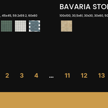
BAVARIA STO
.8, 45x45, 59.2x59.2, 60x60
100x100, 30,5x61, 30x30, 30x60, 50
2
3
4
…
11
12
13