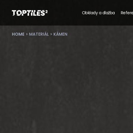
Obklady a dlažba
Refere
Tiles
studio
s.r.o.
HOME
>
MATERIÁL
> KÁMEN