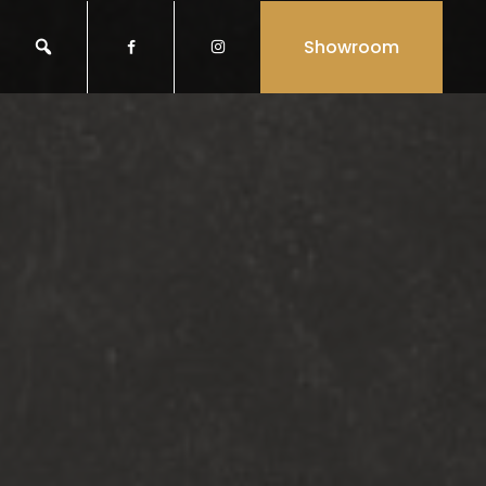
Showroom

