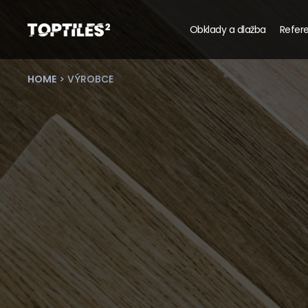
Obklady a dlažba
Refere
Tiles
studio
s.r.o.
HOME
> VÝROBCE