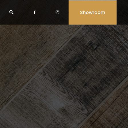
Showroom

