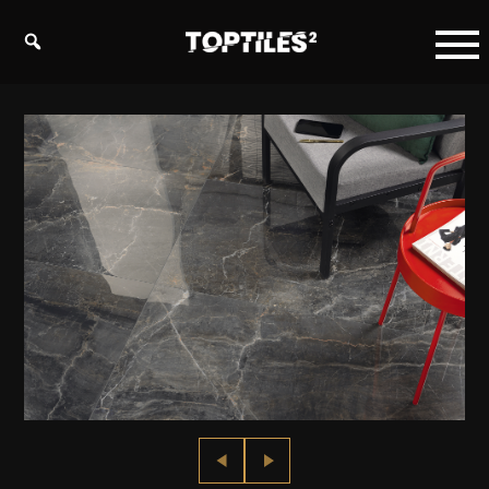
Tiles
studio
s.r.o.