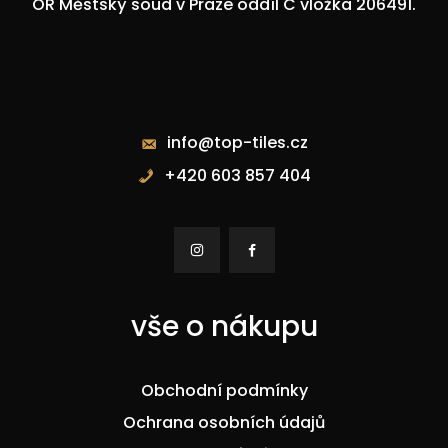
OR Městský soud v Praze oddíl C vložka 206491.
Kontakty
info@top-tiles.cz
+420 603 857 404


vše o nákupu
Obchodní podmínky
Ochrana osobních údajů