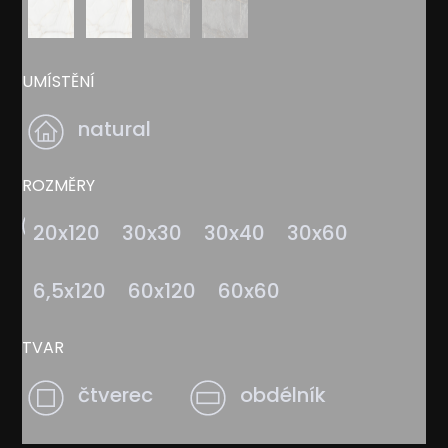
UMÍSTĚNÍ
natural
ROZMĚRY
20x120
30x30
30x40
30x60
6,5x120
60x120
60x60
TVAR
čtverec
obdélník