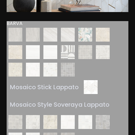
BARVA
Mosaico Stick Lappato
Mosaico Style Soveraya Lappato