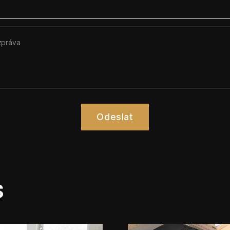
Odeslat
s