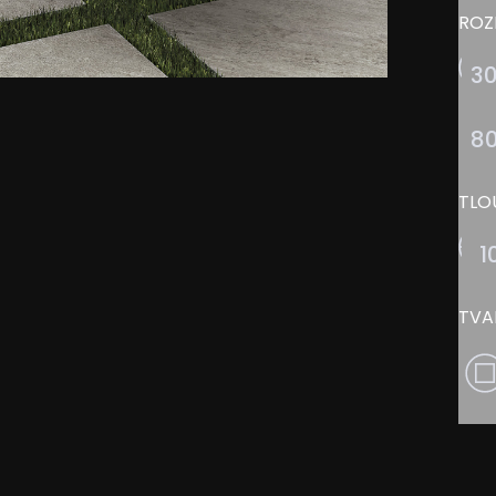
ROZ
3
8
TLO
1
TVA