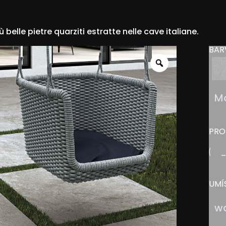
 belle pietre quarziti estratte nelle cave italiane.
BAR
Zoom
Mo
PRO
UMÍ
wa