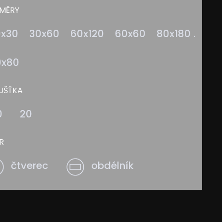
MĚRY
0x30
30x60
60x120
60x60
80x180 .
0x80
UŠŤKA
0
20
R
čtverec
obdélník