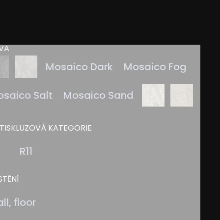
VA
Mosaico Dark
Mosaico Fog
saico Salt
Mosaico Sand
TISKLUZOVÁ KATEGORIE
-
R11
STĚNÍ
ll, floor