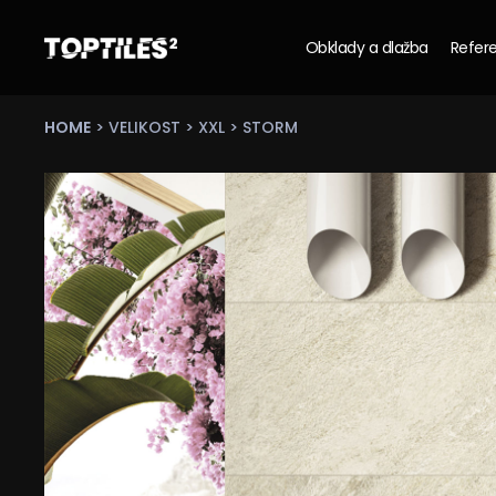
Obklady a dlažba
Refere
Tiles
studio
s.r.o.
HOME
>
VELIKOST
>
XXL
> STORM