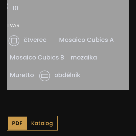
10
TVAR
čtverec
Mosaico Cubics A
Mosaico Cubics B
mozaika
Muretto
obdélník
Katalog