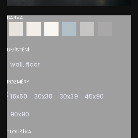
BARVA
UMÍSTĚNÍ
wall, floor
ROZMĚRY
15x60
30x30
30x39
45x90
90x90
TLOUŠŤKA