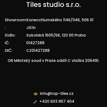
Tiles studio s.r.o.
Showroom
Konecchlumského 1146/1146, 506 01
:
Jičín
Sídlo:
Sokolská 1605/66, 120 00 Praha
IČ:
01427288
DIČ:
CZ01427288
OR Městský soud v Praze oddíl C vložka 206491.
Kontakty
info@top-tiles.cz
+420 603 857 404