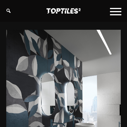
Tiles
studio
s.r.o.