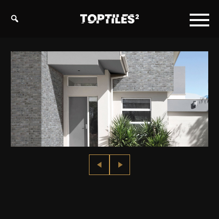
Tiles
studio
s.r.o.