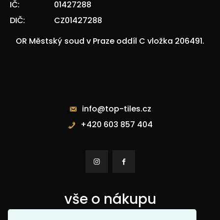
IČ:
01427288
DIČ:
CZ01427288
OR Městský soud v Praze oddíl C vložka 206491.
Kontakty
info@top-tiles.cz
+420 603 857 404


vše o nákupu