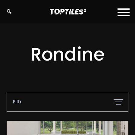
Tiles
studio
s.r.o.
Rondine
Filtr