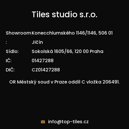
Tiles studio s.r.o.
Showroom
Konecchlumského 1146/1146, 506 01
:
Jičín
Sídlo:
Sokolská 1605/66, 120 00 Praha
IČ:
01427288
DIČ:
CZ01427288
OR Městský soud v Praze oddíl C vložka 206491.
Kontakty
info@top-tiles.cz