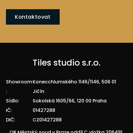
Kontaktovat
Tiles studio s.r.o.
Showroom
Konecchlumského 1146/1146, 506 01
:
Jičín
Sídlo:
Sokolská 1605/66, 120 00 Praha
IČ:
01427288
DIČ:
CZ01427288
OR Městský soud v Praze oddíl C vložka 206491.