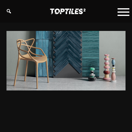
Tiles
studio
s.r.o.