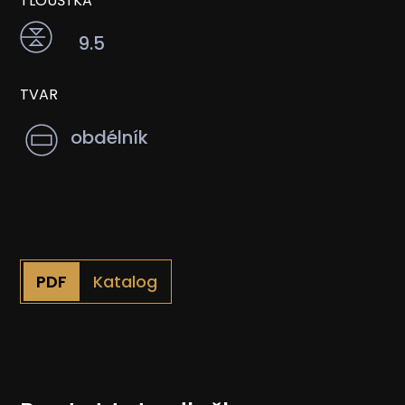
TLOUŠŤKA
9.5
TVAR
obdélník
Katalog