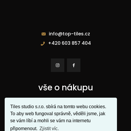
Kontakty
info@top-tiles.cz
+420 603 857 404


vše o nákupu
Obchodní podmínky
Tiles studio s.r.o. sbírá na tomto webu cookies.
To aby web fungoval správně, věděli jsme, jak
Ochrana osobních údajů
se vám líbí a mohli se vám na internetu
3D grafický návrh
připomenout.
Zjistit víc.