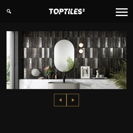
Tiles
studio
s.r.o.