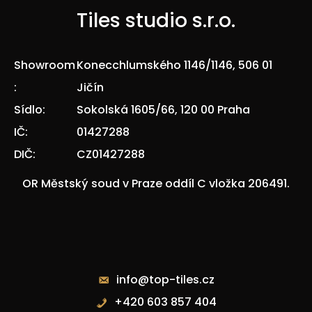
Tiles studio s.r.o.
Showroom
Konecchlumského 1146/1146, 506 01
:
Jičín
Sídlo:
Sokolská 1605/66, 120 00 Praha
IČ:
01427288
DIČ:
CZ01427288
OR Městský soud v Praze oddíl C vložka 206491.
Kontakty
info@top-tiles.cz
+420 603 857 404