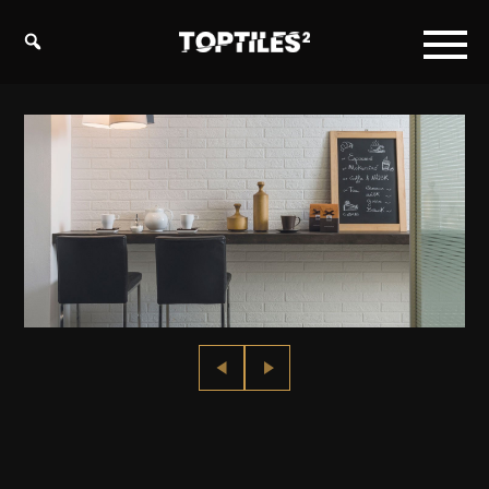
Tiles
studio
s.r.o.