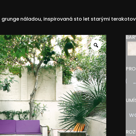
 grunge náladou, inspirovaná sto let starými terakotový
BAR
Zoom
PRO
UMÍ
wa
ROZ