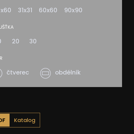
0x60
31x31
60x60
90x90
UŠŤKA
0
20
30
R
čtverec
obdélník
Katalog