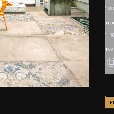
3
TLO
1
TVA