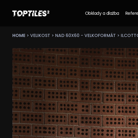
Obklady a dlažba
Refere
Tiles
studio
s.r.o.
HOME
>
VELIKOST
>
NAD 60X60 - VELKOFORMÁT
> ILCOTT