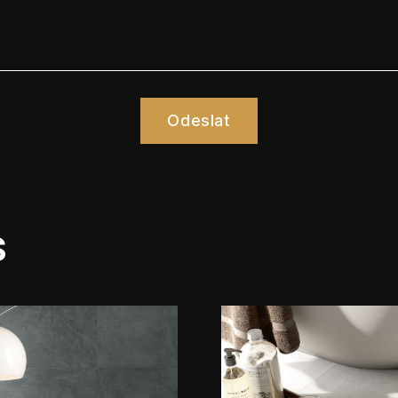
Odeslat
s