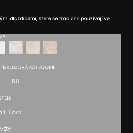
mi dlaždicemi, které se tradičně používají ve
VA
TISKLUZOVÁ KATEGORIE
-
R11
STĚNÍ
ll, floor
MĚRY