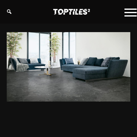
Tiles
studio
s.r.o.