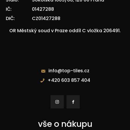
IČ:
01427288
DIČ:
CZ01427288
OR Městský soud v Praze oddíl C vložka 206491.
Kontakty
info@top-tiles.cz
+420 603 857 404


vše o nákupu