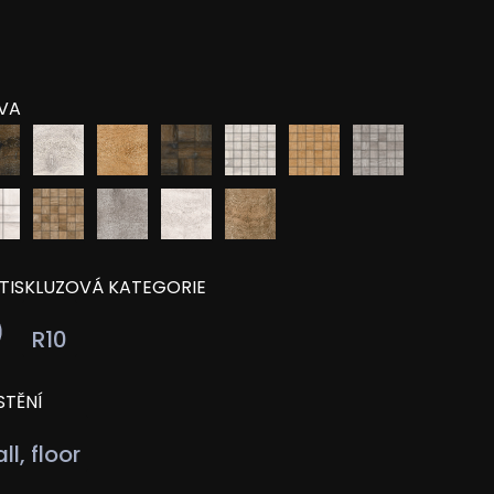
VA
TISKLUZOVÁ KATEGORIE
R10
STĚNÍ
ll, floor