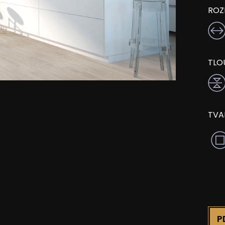
ROZ
TLO
TVA