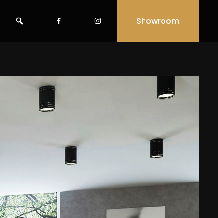
Showroom

