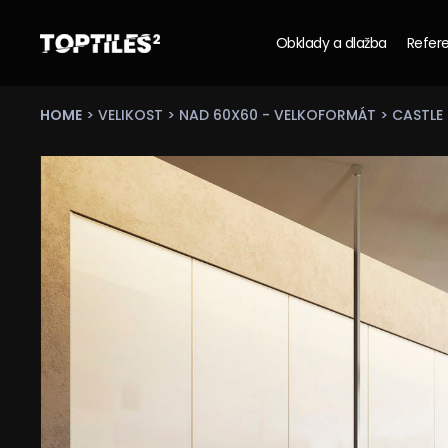
Obklady a dlažba
Refere
Tiles
studio
s.r.o.
HOME
>
VELIKOST
>
NAD 60X60 - VELKOFORMÁT
> CASTLE