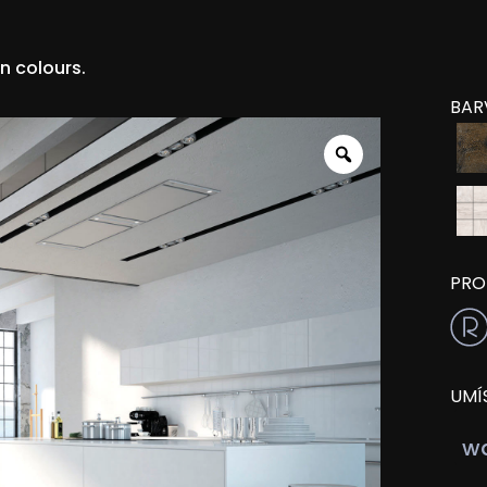
n colours.
BAR
Zoom
PRO
UMÍ
wa