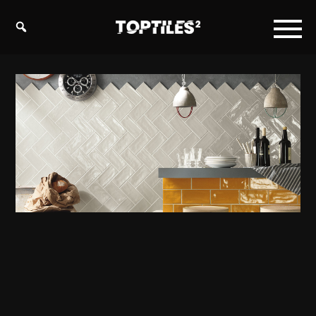
Tiles
studio
s.r.o.