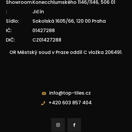
Showroom
Konecchlumského 1146/1146, 506 01
:
Jičín
Sídlo:
Sokolská 1605/66, 120 00 Praha
IČ:
01427288
DIČ:
CZ01427288
OR Městský soud v Praze oddíl C vložka 206491.
Kontakty
info@top-tiles.cz
+420 603 857 404

